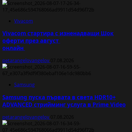
Vivacom
Vivacom стартира с изненадващи Шок
оферти през август
онлайн
petarangelovangelov
07.08.2026
Samsung
Samsung пуска първата в света HDR10+
ADVANCED стрийминг услуга в Prime Video
petarangelovangelov
07.08.2026