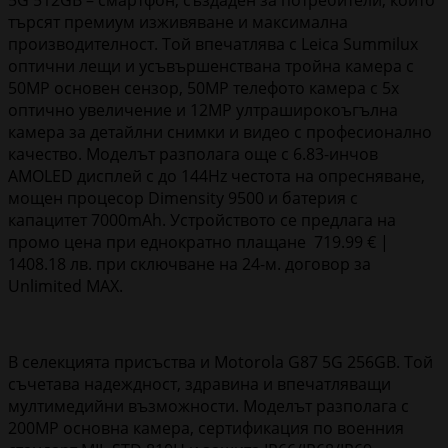
търсят премиум изживяване и максимална
производителност. Той впечатлява с Leica Summilux
оптични лещи и усъвършенствана тройна камера с
50MP основен сензор, 50MP телефото камера с 5x
оптично увеличение и 12MP ултраширокоъгълна
камера за детайлни снимки и видео с професионално
качество. Моделът разполага още с 6.83-инчов
AMOLED дисплей с до 144Hz честота на опресняване,
мощен процесор Dimensity 9500 и батерия с
капацитет 7000mAh. Устройството се предлага на
промо цена при еднократно плащане 719.99 € |
1408.18 лв. при сключване на 24-м. договор за
Unlimited MAX.
В селекцията присъства и Motorola G87 5G 256GB. Той
съчетава надеждност, здравина и впечатляващи
мултимедийни възможности. Моделът разполага с
200MP основна камера, сертификация по военния