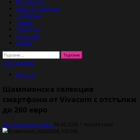
Технологии
Смарт устройства
Часовници
Гривни
Пръстени
Слушалки
realme
Търсене
за:
Подкрепи ни
Vivacom
Шампионска селекция
смартфони от Vivacom с отстъпки
до 260 евро
petarangelovangelov
04.06.2026
1 minute read