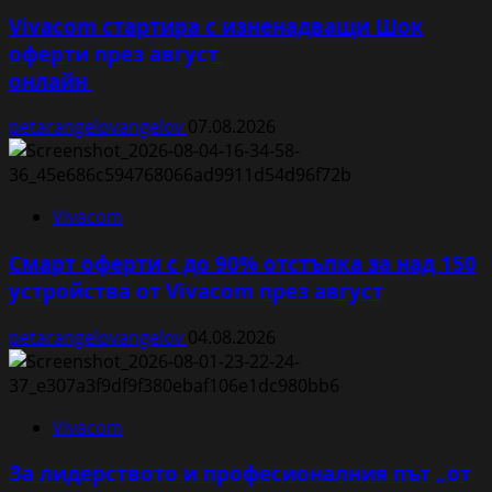
Vivacom стартира с изненадващи Шок
оферти през август
онлайн
petarangelovangelov
07.08.2026
Vivacom
Смарт оферти с до 90% отстъпка за над 150
устройства от Vivacom през август
petarangelovangelov
04.08.2026
Vivacom
За лидерството и професионалния път „от