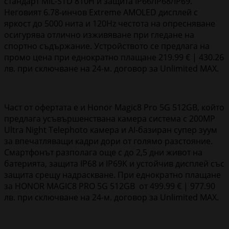
стандарт MIL-STD 810H и защита IP66/IP68/IP69.
Неговият 6.78-инчов Extreme AMOLED дисплей с
яркост до 5000 нита и 120Hz честота на опресняване
осигурява отлично изживяване при гледане на
спортно съдържание. Устройството се предлага на
промо цена при еднократно плащане 219.99 € | 430.26
лв. при сключване на 24-м. договор за Unlimited MAX.
Част от офертата е и Honor Magic8 Pro 5G 512GB, който
предлага усъвършенствана камера система с 200MP
Ultra Night Telephoto камера и AI-базиран супер зуум
за впечатляващи кадри дори от голямо разстояние.
Смартфонът разполага още с до 2,5 дни живот на
батерията, защита IP68 и IP69K и устойчив дисплей със
защита срещу надраскване. При еднократно плащане
за HONOR MAGIC8 PRO 5G 512GB от 499.99 € | 977.90
лв. при сключване на 24-м. договор за Unlimited MAX.