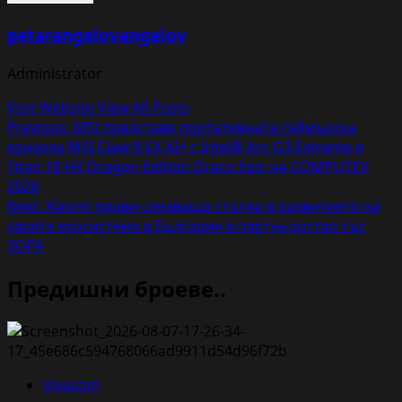
petarangelovangelov
Administrator
Visit Website
View All Posts
Post
Previous:
MSI представя портативната геймърска
конзола MSI Claw 8 EX AI+ с Intel® Arc G3 Extreme и
navigation
Titan 18 HX Dragon Edition Draco Epic на COMPUTEX
2026
Next:
Xiaomi прави следваща стъпка в развитието на
своята екосистема в България в партньорство със
ЗОРА
Предишни броеве..
Vivacom