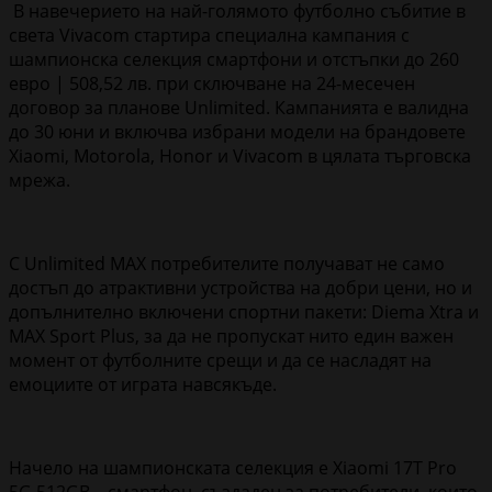
В навечерието на най-голямото футболно събитие в
света Vivacom стартира специална кампания с
шампионска селекция смартфони и отстъпки до 260
евро | 508,52 лв. при сключване на 24-месечен
договор за планове Unlimited. Кампанията е валидна
до 30 юни и включва избрани модели на брандовете
Xiaomi, Motorola, Honor и Vivacom в цялата търговска
мрежа.
С Unlimited MAX потребителите получават не само
достъп до атрактивни устройства на добри цени, но и
допълнително включени спортни пакети: Diema Xtra и
MAX Sport Plus, за да не пропускат нито един важен
момент от футболните срещи и да се насладят на
емоциите от играта навсякъде.
Начело на шампионската селекция е Xiaomi 17T Pro
5G 512GB – смартфон, създаден за потребители, които