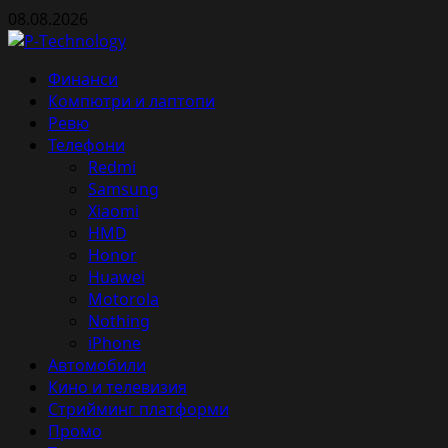
Skip
08.08.2026
to
content
Primary
Финанси
Menu
Компютри и лаптопи
Ревю
Телефони
Redmi
Samsung
Xiaomi
HMD
Honor
Huawei
Motorola
Nothing
iPhone
Автомобили
Кино и телевизия
Стрийминг платформи
Промо