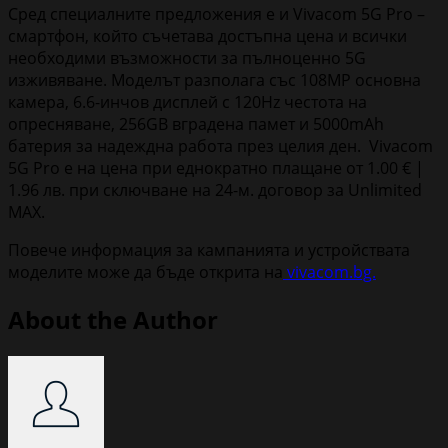
Сред специалните предложения е и Vivacom 5G Pro –
смартфон, който съчетава достъпна цена и всички
необходими възможности за пълноценно 5G
изживяване. Моделът разполага със 108MP основна
камера, 6.6-инчов дисплей с 120Hz честота на
опресняване, 256GB вградена памет и 5000mAh
батерия за надеждна работа през целия ден. Vivacom
5G Pro е на цена при еднократно плащане от 1.00 € |
1.96 лв. при сключване на 24-м. договор за Unlimited
MAX.
Повече информация за кампанията и устройствата
моделите може да бъде открита на
vivacom.bg.
About the Author