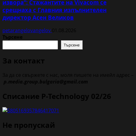
извора“: Стажантите на Vivacom се
срещнаха с Главния изпълнителен
директор Асен Великов
petarangelovangelov
01.08.2026
Търсене
Търсене
За контакт
За да се свържете с нас, моля пишете на имейл адрес –
p.media.group.bulgaria@gmail.com
Списание P-Technology 02/26
Не пропускай