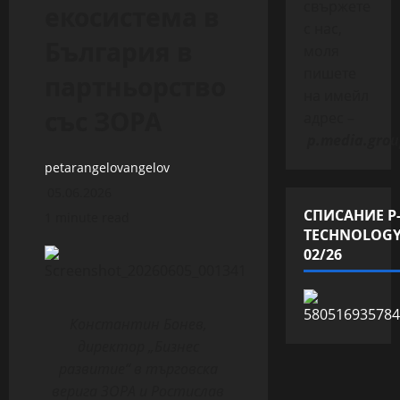
свържете
екосистема в
с нас,
България в
моля
пишете
партньорство
на имейл
със ЗОРА
адрес –
p.media.grou
petarangelovangelov
05.06.2026
СПИСАНИЕ P
1 minute read
TECHNOLOG
02/26
Константин Бонев,
директор „Бизнес
развитие“ в търговска
верига ЗОРА и Ростислав