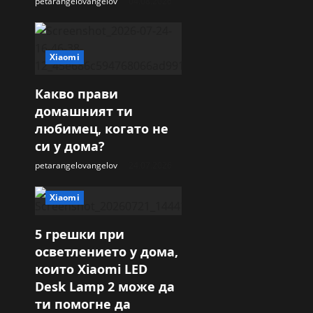
petarangelovangelov
04.08.2026
Xiaomi
Какво прави
домашният ти
любимец, когато не
си у дома?
petarangelovangelov
24.07.2026
Xiaomi
5 грешки при
осветлението у дома,
които Xiaomi LED
Desk Lamp 2 може да
ти помогне да