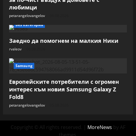
любимци
petarangelovangelov
06.08.2026
Без категория
Заедно да помогнем на малкия Ники
rvaleov
06.08.2026
Samsung
Европейските потребители с огромен
интерес към новия Samsung Galaxy Z
Fold8
petarangelovangelov
05.08.2026
Copyright © All rights reserved.
|
MoreNews
by AF
themes.