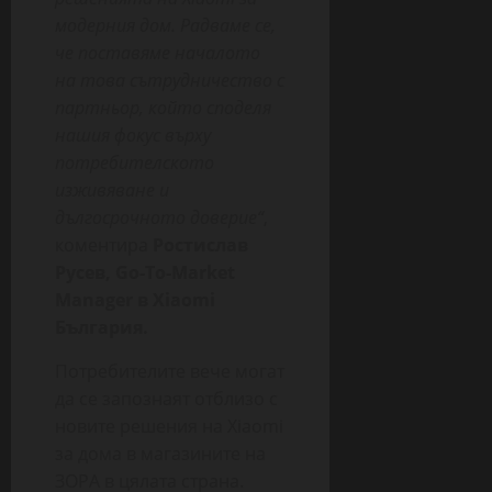
модерния дом. Радваме се,
че поставяме началото
на това сътрудничество с
партньор, който споделя
нашия фокус върху
потребителското
изживяване и
дългосрочното доверие“
,
коментира
Ростислав
Русев, Go-To-Market
Manager в Xiaomi
България.
Потребителите вече могат
да се запознаят отблизо с
новите решения на Xiaomi
за дома в магазините на
ЗОРА в цялата страна.