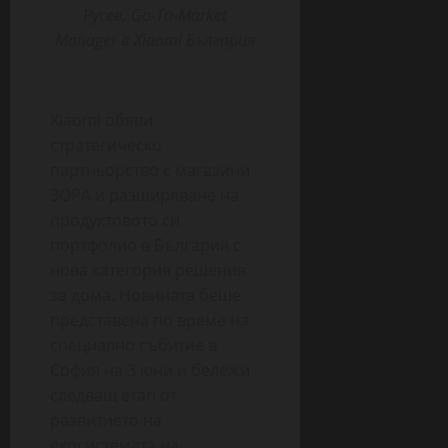
Русев,
Go-To-Market
Manager в Xiaomi България
Xiaomi обяви
стратегическо
партньорство с магазини
ЗОРА и разширяване на
продуктовото си
портфолио в България с
нова категория решения
за дома. Новината беше
представена по време на
специално събитие в
София на 3 юни и бележи
следващ етап от
развитието на
екосистемата на