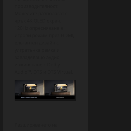
производителност.
Моделите разполагат с
ярък 4K QLED екран,
120Hz опресняване в
игрови режим през HDMI,
елегантен дизайн с
ултратънка рамка и
завладяващо аудио
изживяване с Dolby
Audio™, DTS и DTS Virtual.
Разширяването на