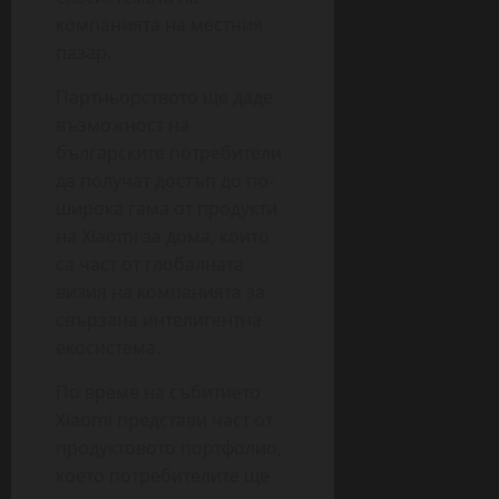
компанията на местния
пазар.
Партньорството ще даде
възможност на
българските потребители
да получат достъп до по-
широка гама от продукти
на Xiaomi за дома, които
са част от глобалната
визия на компанията за
свързана интелигентна
екосистема.
По време на събитието
Xiaomi представи част от
продуктовото портфолио,
което потребителите ще