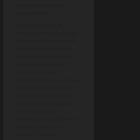
възпроизвежданото
съдържание.
„В ЗОРА вярваме, че
технологиите трябва да
правят ежедневието по-
лесно и по-комфортно.
Затова непрекъснато
търсим иновативни
продукти, които
предлагат реални ползи за
потребителите. Xiaomi
Mijia Air Conditioner Eco е
точно такова решение –
интелигентно,
ефективно и създадено за
модерния начин на
живот.“
, споделя