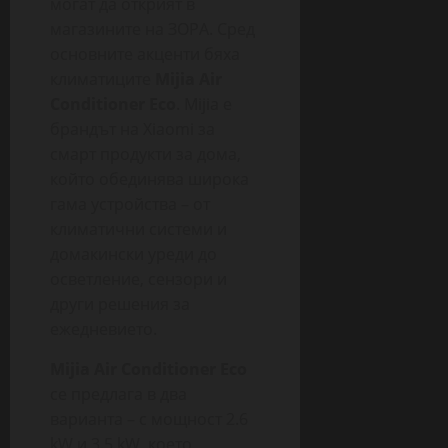
могат да открият в
магазините на ЗОРА. Сред
основните акценти бяха
климатиците
Mijia Air
Conditioner Eco
. Mijia е
брандът на Xiaomi за
смарт продукти за дома,
който обединява широка
гама устройства – от
климатични системи и
домакински уреди до
осветление, сензори и
други решения за
ежедневието.
Mijia Air Conditioner Eco
се предлага в два
варианта – с мощност 2.6
kW и 3.5 kW, което