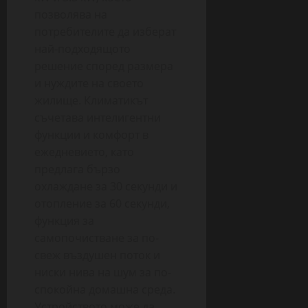
позволява на
потребителите да изберат
най-подходящото
решение според размера
и нуждите на своето
жилище. Климатикът
съчетава интелигентни
функции и комфорт в
ежедневието, като
предлага бързо
охлаждане за 30 секунди и
отопление за 60 секунди,
функция за
самопочистване за по-
свеж въздушен поток и
ниски нива на шум за по-
спокойна домашна среда.
Устройството може да