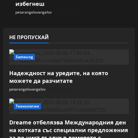
избегнеш
petarangelovangelov
21.07.2026
НЕ ПРОПУСКАЙ
Samsung
Надеждност на уредите, на която
можете да разчитате
petarangelovangelov
06.08.2026
Технологии
Dreame отбелязва Международния ден
на котката със специални предложения
за по-чист въздух в домовете с