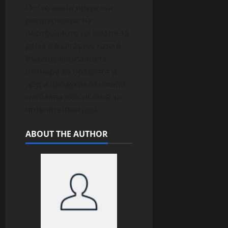
Постепенно предстои
разширяване на
портфолиото на Xiaomi за
дома в България, като в
бъдеще компанията
планира да предлага и
други продукти от своята
глобална екосистема за
интелигентен дом.
ABOUT THE AUTHOR