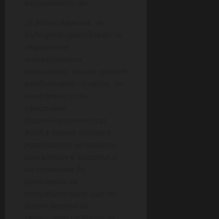
ежедневието им.
„В Xiaomi вярваме, че
бъдещето принадлежи на
свързаните
интелигентни
екосистеми, които правят
ежедневието по-лесно, по-
комфортно и по-
ефективно.
Партньорството със
ЗОРА е важна стъпка в
развитието на нашето
присъствие в България и
ни позволява да
предложим на
потребителите още по-
богат достъп до
решенията на Xiaomi за