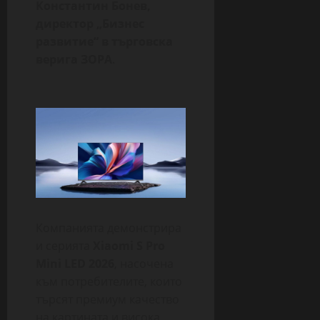
Константин Бонев,
директор „Бизнес
развитие“ в търговска
верига ЗОРА
.
Компанията демонстрира
и серията
Xiaomi S Pro
Mini LED 2026
, насочена
към потребителите, които
търсят премиум качество
на картината и висока