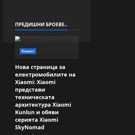
g
a
ПРЕДИШНИ БРОЕВЕ..
t
i
o
Xiaomi
n
Нова страница за
електромобилите на
Xiaomi: Xiaomi
представи
техническата
архитектура Xiaomi
Kunlun и обяви
серията Xiaomi
SkyNomad