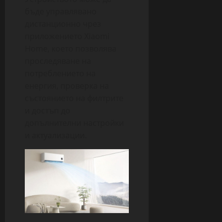
бъде управлявано
дистанционно чрез
приложението Xiaomi
Home, което позволява
проследяване на
потреблението на
енергия, проверка на
състоянието на филтрите
и достъп до
допълнителни настройки
и актуализации.