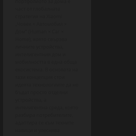
портфолиото за дома е
част от глобалната
стратегия на Xiaomi
„Човек × Автомобил ×
Дом“ (Human × Car ×
Home), която свързва
личните устройства,
интелигентния дом и
мобилността в една обща
екосистема. В основата на
тази концепция стои
идеята технологиите да не
бъдат просто отделни
устройства, а
интелигентна среда, която
разбира потребителите,
адаптира се към техните
навици и улеснява