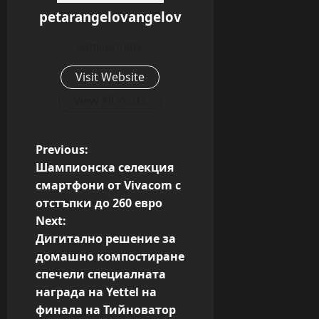
petarangelovangelov
Administrator
Visit Website
View All Posts
P
Previous:
Шампионска селекция
o
смартфони от Vivacom с
s
отстъпки до 260 евро
t
Next:
Дигитално решение за
n
домашно компостиране
a
спечели специалната
v
награда на Yettel на
финала на Тийноватор
i