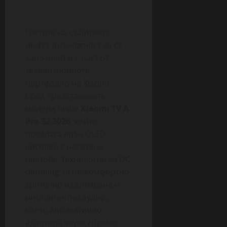
Гостите на събитието
имаха възможност да се
запознаят и с част от
телевизионното
портфолио на Xiaomi.
Сред представените
модели беше
Xiaomi TV A
Pro 32 2026
, който
предлага ярък QLED
дисплей с наситени
цветове, технология за DC
dimming за по-комфортно
зрително изживяване и
интелигентно аудио,
което автоматично
адаптира звука спрямо