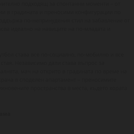
лючително подходящ за спонтанни моменти – от
ии в градината и преносими конфигурации по
 поддържа по-непринудения стил на забавление от
пасва идеално на навиците на по-младата и
утбол става все по-социално, по-мобилно и все
стая. Независимо дали става въпрос за
алнята, мач на открито в градината по време на
крана в споделен апартамент – преносимите
кновените пространства в места, където хората
гама