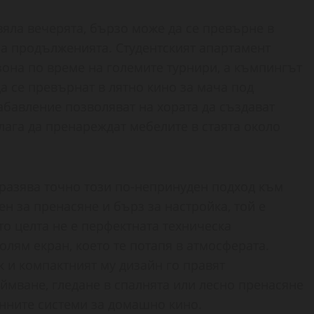
твяла вечерята, бързо може да се превърне в
на продълженията. Студентският апартамент
она по време на големите турнири, а къмпингът
а се превърнат в лятно кино за мача под
абавление позволяват на хората да създават
лага да пренареждат мебелите в стаята около
азява точно този по-непринуден подход към
ен за пренасяне и бърз за настройка, той е
то целта не е перфектната техническа
олям екран, което те потапя в атмосферата.
к и компактният му дизайн го правят
мване, гледане в спалнята или лесно пренасяне
ионните системи за домашно кино.