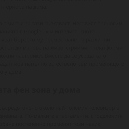
нтериора на дома.
 с мисъл за тази гъвкавост. Неговият преносим
рацията с Google TV и интелигентното
няват бързото му преместване на различни
достъп до мачове на живо, стрийминг платформи
ожни настройки. Вместо да се усеща като
се адаптира напълно естествено към променящото
о у дома.
ата фен зона у дома
 съсредоточено около най-големия телевизор в
невната. По-малките апартаменти, споделените
обаче постепенно променят този навик.