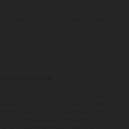
и на живот променят начина, по който хората се
гледат видео съдържание ежедневно чрез
требителските навици стават все по-гъвкави и
 е обвързано с едно конкретно място, а се
ление у дома
чинът, по който те естествено се вписват в
щните пространства стават все по-разчупени и
ектори предлагат по-лека и лесно адаптивна
ълно естествено между различните стаи.
то на потапящи визуални моменти, като