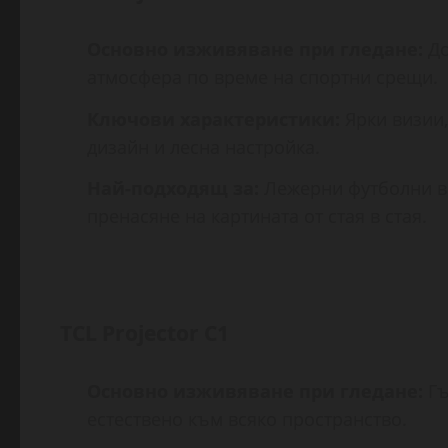
Основно изживяване при гледане:
До
атмосфера по време на спортни срещи.
Ключови характеристики:
Ярки визии,
дизайн и лесна настройка.
Най-подходящ за:
Лежерни футболни ве
пренасяне на картината от стая в стая.
TCL Projector C1
Основно изживяване при гледане:
Гъ
естествено към всяко пространство.