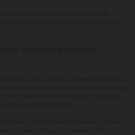
омагат дори на по-малките помещения да
е необходима специално оборудвана за целта
нното гледане променя
ри рядко са тези, които са планирани седмици
то някой в последния момент предложи да гледате
д извън града се появи проектор и превърне
н екран за голямата среща.
тествено в този стил на забавление. Неговият
рия и гъвкавостта му за ползване както на