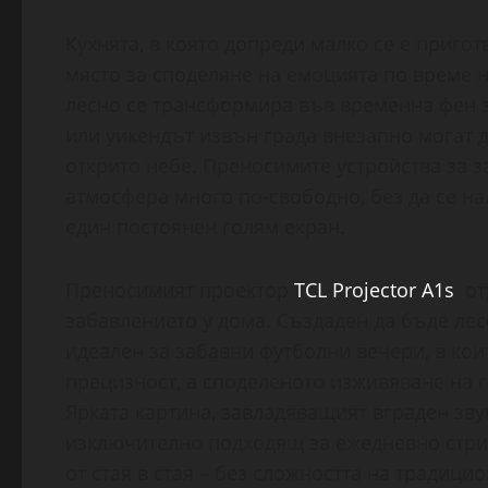
Кухнята, в която допреди малко се е приго
място за споделяне на емоцията по време 
лесно се трансформира във временна фен з
или уикендът извън града внезапно могат д
открито небе. Преносимите устройства за з
атмосфера много по-свободно, без да се на
един постоянен голям екран.
Преносимият проектор
TCL Projector A1s
отр
забавлението у дома. Създаден да бъде лес
идеален за забавни футболни вечери, в кои
прецизност, а споделеното изживяване на г
Ярката картина, завладяващият вграден зву
изключително подходящ за ежедневно стрий
от стая в стая – без сложността на традиц