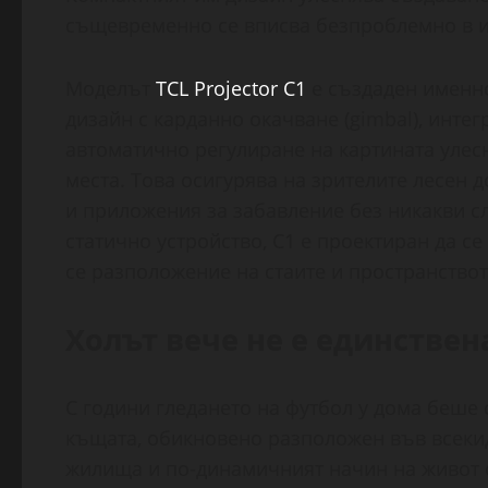
същевременно се вписва безпроблемно в и
Моделът
TCL Projector C1
е създаден именно
дизайн с карданно окачване (gimbal), интег
автоматично регулиране на картината улес
места. Това осигурява на зрителите лесен 
и приложения за забавление без никакви сл
статично устройство, C1 е проектиран да 
се разположение на стаите и пространствот
Холът вече не е единствен
С години гледането на футбол у дома беше
къщата, обикновено разположен във всекид
жилища и по-динамичният начин на живот 