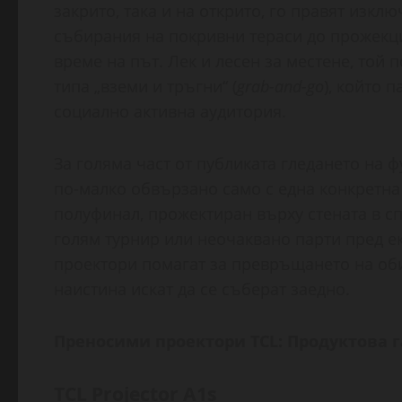
закрито, така и на открито, го правят изк
събирания на покривни тераси до прожекц
време на път. Лек и лесен за местене, той
типа „вземи и тръгни“ (
grab-and-go
), който 
социално активна аудитория.
За голяма част от публиката гледането на ф
по-малко обвързано само с една конкретна 
полуфинал, прожектиран върху стената в сп
голям турнир или неочаквано парти пред е
проектори помагат за превръщането на оби
наистина искат да се съберат заедно.
Преносими проектори TCL: Продуктова 
TCL Projector A1s