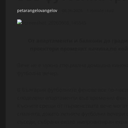
petarangelovangelov
08.06.2026
1 minute read
От апартаменти и балкони до град
проектори променят начина,по ко
Вече не е нужна специална домашна кинок
футболна вечер.
В България футболните фенове все по-често
споделени апартаменти във временни фен з
Късните срещи от първенствата вече могат 
спалнята, докато летните футболни вечери с
съседи, събрани около импровизиран екра