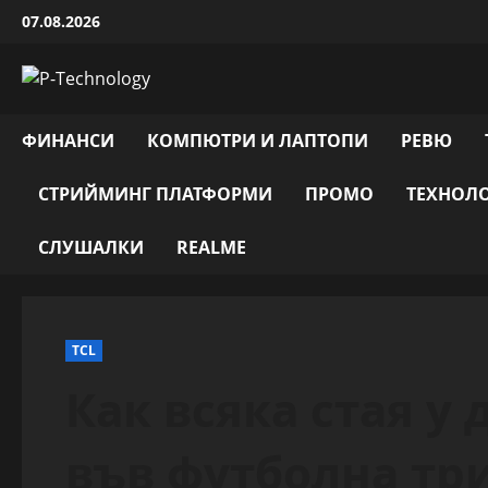
Skip
07.08.2026
to
content
ФИНАНСИ
КОМПЮТРИ И ЛАПТОПИ
РЕВЮ
СТРИЙМИНГ ПЛАТФОРМИ
ПРОМО
ТЕХНОЛ
СЛУШАЛКИ
REALME
TCL
Как всяка стая у
във футболна тр