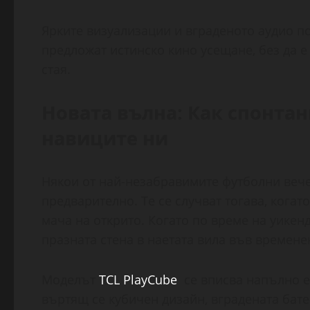
Ярките визуализации и вграденото аудио п
предложат истинско кино усещане, без да 
стая.
Новата вълна: Как спонта
навиците ни
Някои от най-незабравимите футболни вече
предварително. Те се случват тогава, кога
мача на открито. Когато по време на уикен
празната стена в наетата вила във времене
Моделът
TCL PlayCube
се вписва напълно ес
въртящ се кубичен дизайн, вградената бате