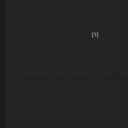
Стрийминг културата и съвременните навиц
забавляват у дома. Все повече европейци 
свързани устройства, което показва как по
съобразени с личното време.
[1]
За много домакинства забавлението вече не
адаптира към начина на живот.
Гъвкави решения за забав
Част от чара на преносимите проектори е на
съвременното ни ежедневие. Тъй като жили
мултифункционални, преносимите смарт про
опция за забавление, която се пренася нап
Компактният им дизайн улеснява създаване