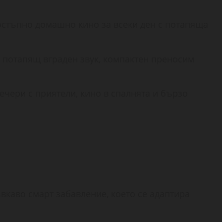
стъпно домашно кино за всеки ден с потапяща
 потапящ вграден звук, компактен преносим
чери с приятели, кино в спалнята и бързо
вкаво смарт забавление, което се адаптира