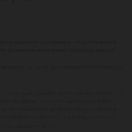
ини и къмпинг пътувания – портативните
йто феновете изживяват футбола заедно
онфигурация, за да организирате незабравима
 превръщат градини, кухни, спални, балкони и
они по време на големи мачове и турнири.
да се прожектират директно върху стената в
е пренасят на открито – с одеяла, хапване и
н в последния момент.