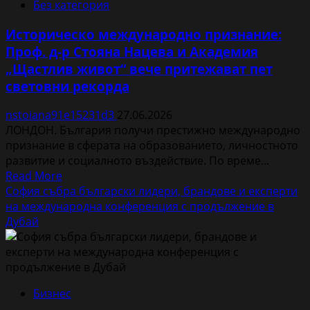
Без категория
Историческо международно признание:
Проф. д-р Стояна Нацева и Академия
„Щастлив живот“ вече притежават пет
световни рекорда
nstoiana91e15231d3
27.06.2026
ЛОНДОН. България получи престижно международно
признание в сферата на образованието, личностното
развитие и социалното въздействие. По време...
Read
Read More
more
София събра български лидери, брандове и експерти
about
на международна конференция с продължение в
Историческо
Дубай
международно
признание:
Проф.
д-
Бизнес
р