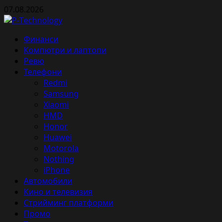
Skip
07.08.2026
to
content
Primary
Финанси
Menu
Компютри и лаптопи
Ревю
Телефони
Redmi
Samsung
Xiaomi
HMD
Honor
Huawei
Motorola
Nothing
iPhone
Автомобили
Кино и телевизия
Стрийминг платформи
Промо