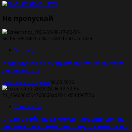
конференция
с
Не пропускай
продължение
в
Дубай
Samsung
Надеждност на уредите, на която можете
да разчитате
petarangelovangelov
06.08.2026
Технологии
Dreame отбелязва Международния ден на
котката със специални предложения за по-