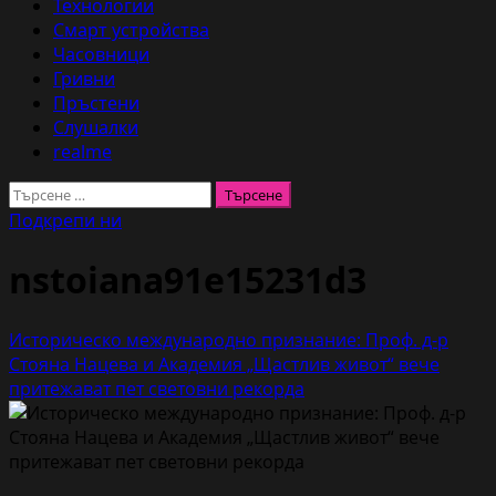
Технологии
Смарт устройства
Часовници
Гривни
Пръстени
Слушалки
realme
Търсене
за:
Подкрепи ни
nstoiana91e15231d3
Историческо международно признание: Проф. д-р
Стояна Нацева и Академия „Щастлив живот“ вече
притежават пет световни рекорда