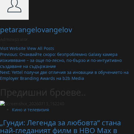
petarangelovangelov
Administrator
Visit Website
View All Posts
Post
Previous:
Очаквайте скоро: безпроблемно Galaxy камера
изживяване – за още по-лесно, по-бързо и по-интуитивно
navigation
създаване на съдържание
Next:
Yettel получи две отличия за иновации в обучението на
Employer Branding Awards на b2b Media
Предишни броеве..
Кино и телевизия
„Гунди: Легенда за любовта“ стана
най-гледаният филм в HBO Max в