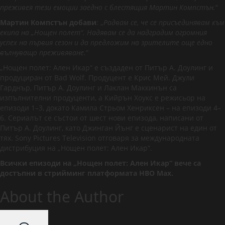
преживея тези емоции заедно с блестящия Мартин Компстън.
“
Мартин Компстън добави
: „
Радвам се, че се присъединявам към
екипа на „Нощен полет“. Надявам се да надградим огромния
успех на първия сезон и да предложим на зрителите още едно
вълнуващо преживяване.
“
„Нощен полет: Ален Икар“ е създаден от Питър А. Доулинг и
продуциран от Bad Wolf. Продуцент е Крис Мей. Джули
Гарднър, Питър А. Доулинг и Лаклан Маккинън са
изпълнителни продуценти, а Кийрън Хоукс е режисьор на
епизоди 1–3, докато Камила Стрьом Хенриксен – на епизоди 4–
6. Сериалът се състои от шест нови епизода, написани от
Питър А. Доулинг, като Джинган Йънг е сценарист на един от
тях. Sony Pictures Television отговаря за международната
дистрибуция на „Нощен полет: Ален Икар“.
Всички епизоди на „Нощен полет: Ален Икар“ вече са
достъпни в стрийминг платформата HBO Max.
About the Author