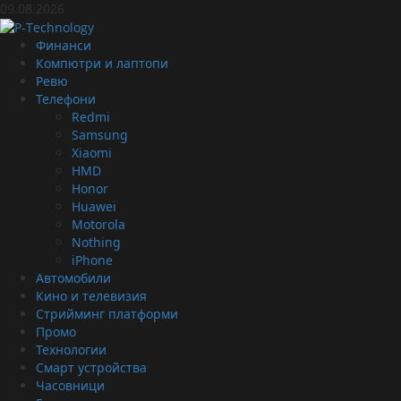
Skip
09.08.2026
to
content
Primary
Финанси
Menu
Компютри и лаптопи
Ревю
Телефони
Redmi
Samsung
Xiaomi
HMD
Honor
Huawei
Motorola
Nothing
iPhone
Автомобили
Кино и телевизия
Стрийминг платформи
Промо
Технологии
Смарт устройства
Часовници