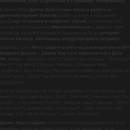
напрежение, вече са достъпни в стрийминг платформата.
В новия сезон
Джинг Луси отново влиза в ролята на
детектив сержант Хана Ли
, която този път е изправена
пред
още по-сложен и напрегнат случай.
Към актьорския
състав се присъединява
Мартин Компстън
, а двамата герои
трябва да загърбят миналите си различия, за да
разкрият
опасен заговор, заплашващ международната сигурност
.
Завръщат се и
Лесли Шарп в ролята на ръководителя на MI5
Маделин Делани
и
Джема Мур като журналистката Джес
Ли
, заедно с Джонатан Арис („Тъмните му материи“, „The End of
the F***ing World“), Робърт Гилбърт („Убивайки Ийв“,
„Bergerac“), Кеш Холанд („The Completely Made Up Adventures of
Duck Turpin“, „Out of Her Mind“) и Стеф Лейси („Doctor Who“,
„Stay Close“).
Към актьорския състав се присъединяват и нови имена, сред
които Исаура Барб-Браун („Guilt“, „The Gold“), Никълъс Роу („The
Crown“, „A Spy Among Friends“), Данусия Самал („Велика“, „Ghost
in the Shell“), Тревър Уайт („Индустрия“, „I Hate Susie“) и Гай
Уилямс („The White Princess“, „London Has Fallen“).
Джинг Луси сподели:
„
Изключително развълнувана съм да се
завърна в света на „Нощен полет“ и съм щастлива, че ще