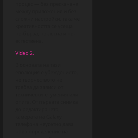
процес — без прескачане
между приложения и без
сложни настройки, така че
креативността се усеща
по-бърза, по-лесна и по-
естествена.
Video 2.
В основата на тази
еволюция е убеждението,
че творчеството не
трябва да зависи от
техническите умения или
опита. От първата снимка
до редактирането,
камерата на Galaxy
телефона неусетно дава
ново определение на