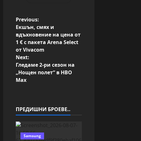
P
Previous:
Екшън, смях и
o
вдъхновение на цена от
1 € с пакета Arena Select
s
от Vivacom
Next:
t
Гледаме 2-ри сезон на
n
„Нощен полет“ в HBO
Max
a
v
ПРЕДИШНИ БРОЕВЕ..
i
g
Samsung
a