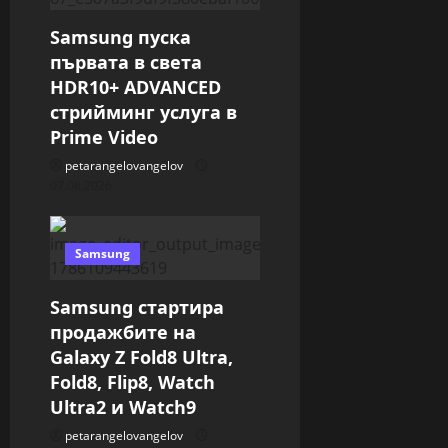
t
Samsung пуска
първата в света
i
HDR10+ ADVANCED
стрийминг услуга в
o
Prime Video
n
petarangelovangelov
07.08.2026
Samsung
Samsung стартира
продажбите на
Galaxy Z Fold8 Ultra,
Fold8, Flip8, Watch
Ultra2 и Watch9
petarangelovangelov