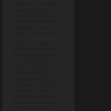
в развитието на камерата
Galaxy: цялостно
изживяване от край до
край, изградено върху
най-добрата система
камери на Galaxy досега.
Мобилните камери вече
правят много повече от
това просто да снимат. А
най-новите Galaxy AI
функции предлагат
мощни творчески
инструменти за
заснемане, редактиране и
споделяне в една
интуитивна платформа.
Резултатът е лесен и по-
свободен творчески