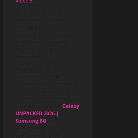
Video 3.
Остани с нас за най-
лесното и интуитивно
изживяване с камерата на
Galaxy, което ще бъде
представено следващата
седмица на Galaxy
Unpacked 2026.
За да споделим заедно
вълненията преди Galaxy
Unpacked 2026, в периода
11.02. – 25.02.2026 г. (до
19:59 ч.) не пропускай да
се регистрираш на
Galaxy
UNPACKED 2026 |
Samsung BG
за
автоматично участие в
томбoла с награди