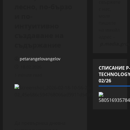
свържете
лесно, по-бързо
с нас,
и по-
моля
пишете
интуитивно
на имейл
създаване на
адрес –
съдържание
p.media.gro
petarangelovangelov
18.02.2026
СПИСАНИЕ P
TECHNOLOG
1 minute read
02/26
Да превърнеш дневна
снимка в нощна за