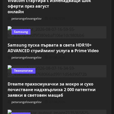
Vivacom стартира с изненадващи Шок
оферти през август
онлайн
petarangelovangelov
07.08.2026
Samsung
Samsung пуска първата в света HDR10+
ADVANCED стрийминг услуга в Prime Video
petarangelovangelov
07.08.2026
Технологии
Dreame прахосмукачки за мокро и сухо
почистване надхвърлиха 2 000 патентни
заявки в световен мащаб
petarangelovangelov
07.08.2026