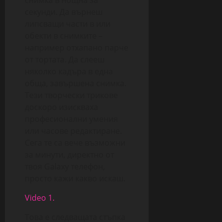
секунди. Да върнеш
липсващи части в или
обекти в снимките –
например отхапано парче
от тортата. Да слееш
няколко кадъра в една
обща, завършена снимка.
Тези творчески трикове
доскоро изискваха
професионални умения
или часове редактиране.
Сега те са вече възможни
за минути, директно от
твоя Galaxy телефон,
просто кажи какво искаш.
Video 1.
Това е следващата стъпка