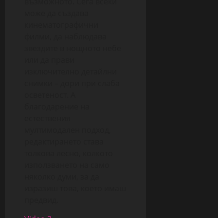
възможното. Сега всеки
може да създава
кинематографични
филми, да наблюдава
звездите в нощното небе
или да прави
изключително детайлни
снимки – дори при слаба
осветеност. А
благодарение на
естествения
мултимодален подход,
редактирането става
толкова лесно, колкото
използването на само
няколко думи, за да
изразиш това, което имаш
предвид.